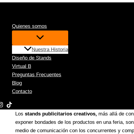
Ir
al
Por
adminbigjonan
/
18/01/2024
contenido
Quienes somos
Qué es un stand y cómo sacarle
al diseño de forma creativa
Nuestra Historia
Diseño de Stands
Virtual B
Presentar al mercado tu negocio, marca, producto o s
Preguntas Frecuentes
consumidores y transmitir el mensaje que se desea r
Blog
de
marketing ferial
que constituyen un escenario id
Contacto
espacios denominados
stands
.
Los
stands publicitarios creativos,
más allá de con
exponer bondades de los productos en una feria, son
medio de comunicación con los concurrentes y compe