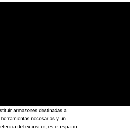
 el máximo provecho
ervicio, acercarlo a los potenciales
equiere tácticas estratégicas
óneo en los que se necesitan
stituir armazones destinadas a
 herramientas necesarias y un
tencia del expositor
,
es el espacio